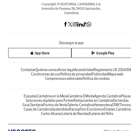
Copyright © EDITORIAL CANTABRIA S.A.
Avenida de Parayas 38, 39011 Santander ,
Cantabria
Descargar la app
App Store
Google Play
Contactar
Quiénes somos
Aviso legal
Accesibilidad
Reglamento UE 2024/10
Condiciones de uso
Política de privacidad
Publicidad
Mapa web
Compromisos editoriales
Política de cookies
Esquelas
Cantabria en la Mesa
Cantabria DModa
Agenda Cantabria
Playas
Soluciones digitales para Pymes
Restaurantes en Cantabria
De tiendas
Guía Sanitaria
Puntos de Venta
Talento Cantabria
Hemeroteca
STARTinnov
Casas de Cantabria
Sostenibles
Racing
Foro Económico
Empleo Cantabria
Carlos Alcaraz
Lotería de Navidad
Lotería del Niño