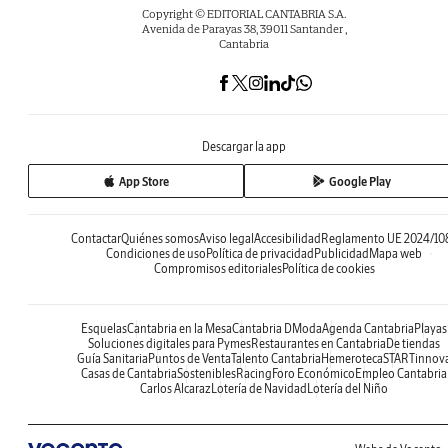
Copyright © EDITORIAL CANTABRIA S.A.
Avenida de Parayas 38, 39011 Santander ,
Cantabria
Descargar la app
App Store
Google Play
Contactar
Quiénes somos
Aviso legal
Accesibilidad
Reglamento UE 2024/10
Condiciones de uso
Política de privacidad
Publicidad
Mapa web
Compromisos editoriales
Política de cookies
Esquelas
Cantabria en la Mesa
Cantabria DModa
Agenda Cantabria
Playas
Soluciones digitales para Pymes
Restaurantes en Cantabria
De tiendas
Guía Sanitaria
Puntos de Venta
Talento Cantabria
Hemeroteca
STARTinnov
Casas de Cantabria
Sostenibles
Racing
Foro Económico
Empleo Cantabria
Carlos Alcaraz
Lotería de Navidad
Lotería del Niño