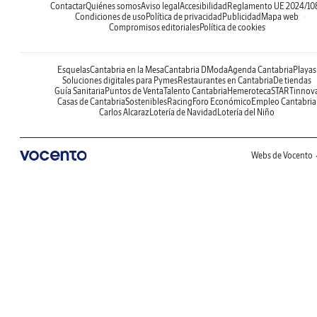
Contactar
Quiénes somos
Aviso legal
Accesibilidad
Reglamento UE 2024/10
Condiciones de uso
Política de privacidad
Publicidad
Mapa web
Compromisos editoriales
Política de cookies
Esquelas
Cantabria en la Mesa
Cantabria DModa
Agenda Cantabria
Playas
Soluciones digitales para Pymes
Restaurantes en Cantabria
De tiendas
Guía Sanitaria
Puntos de Venta
Talento Cantabria
Hemeroteca
STARTinnov
Casas de Cantabria
Sostenibles
Racing
Foro Económico
Empleo Cantabria
Carlos Alcaraz
Lotería de Navidad
Lotería del Niño
Webs de Vocento