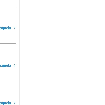
esquela
esquela
esquela