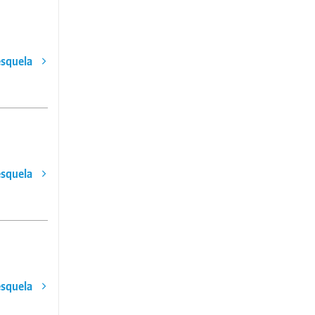
esquela
esquela
esquela