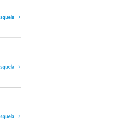
esquela
esquela
esquela