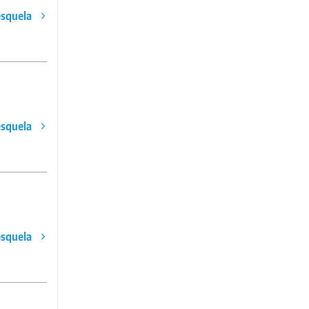
esquela
esquela
esquela