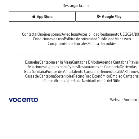
Descargar la app
App Store
Google Play
Contactar
Quiénes somos
Aviso legal
Accesibilidad
Reglamento UE 2024/10
Condiciones de uso
Política de privacidad
Publicidad
Mapa web
Compromisos editoriales
Política de cookies
Esquelas
Cantabria en la Mesa
Cantabria DModa
Agenda Cantabria
Playas
Soluciones digitales para Pymes
Restaurantes en Cantabria
De tiendas
Guía Sanitaria
Puntos de Venta
Talento Cantabria
Hemeroteca
STARTinnov
Casas de Cantabria
Sostenibles
Racing
Foro Económico
Empleo Cantabria
Carlos Alcaraz
Lotería de Navidad
Lotería del Niño
Webs de Vocento