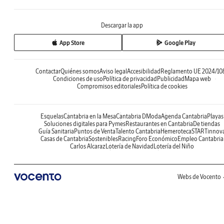
Descargar la app
App Store
Google Play
Contactar
Quiénes somos
Aviso legal
Accesibilidad
Reglamento UE 2024/10
Condiciones de uso
Política de privacidad
Publicidad
Mapa web
Compromisos editoriales
Política de cookies
Esquelas
Cantabria en la Mesa
Cantabria DModa
Agenda Cantabria
Playas
Soluciones digitales para Pymes
Restaurantes en Cantabria
De tiendas
Guía Sanitaria
Puntos de Venta
Talento Cantabria
Hemeroteca
STARTinnov
Casas de Cantabria
Sostenibles
Racing
Foro Económico
Empleo Cantabria
Carlos Alcaraz
Lotería de Navidad
Lotería del Niño
Webs de Vocento