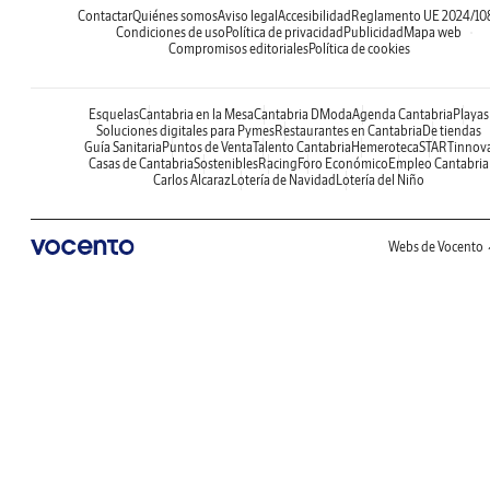
Contactar
Quiénes somos
Aviso legal
Accesibilidad
Reglamento UE 2024/10
Condiciones de uso
Política de privacidad
Publicidad
Mapa web
Compromisos editoriales
Política de cookies
Esquelas
Cantabria en la Mesa
Cantabria DModa
Agenda Cantabria
Playas
Soluciones digitales para Pymes
Restaurantes en Cantabria
De tiendas
Guía Sanitaria
Puntos de Venta
Talento Cantabria
Hemeroteca
STARTinnov
Casas de Cantabria
Sostenibles
Racing
Foro Económico
Empleo Cantabria
Carlos Alcaraz
Lotería de Navidad
Lotería del Niño
Webs de Vocento