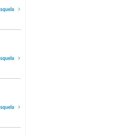
esquela
esquela
esquela