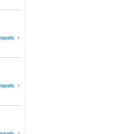
esquela
esquela
esquela