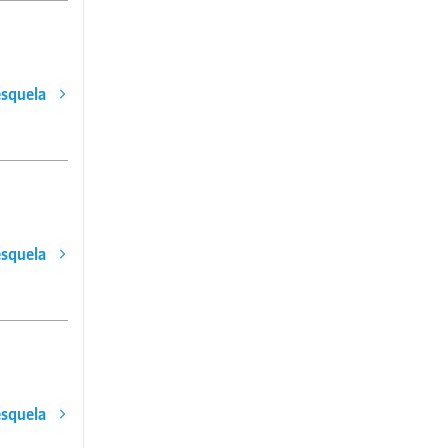
esquela
esquela
esquela