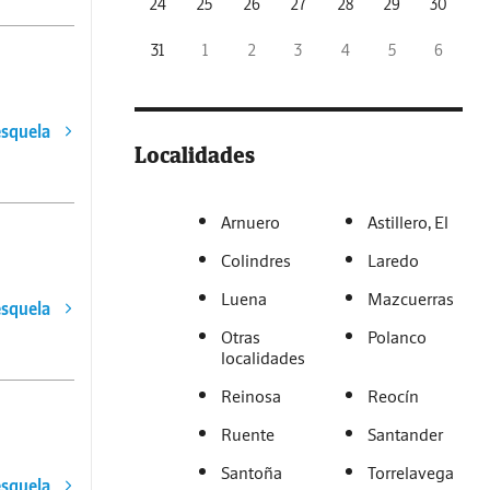
24
25
26
27
28
29
30
31
1
2
3
4
5
6
esquela
Localidades
Arnuero
Astillero, El
Colindres
Laredo
Luena
Mazcuerras
esquela
Otras
Polanco
localidades
Reinosa
Reocín
Ruente
Santander
Santoña
Torrelavega
esquela