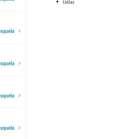
Udías
esquela
esquela
esquela
esquela