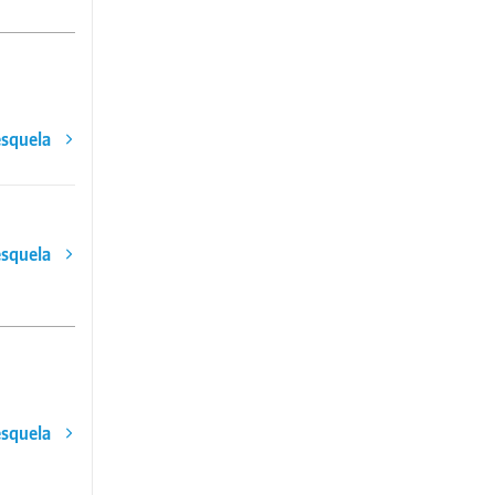
esquela
esquela
esquela