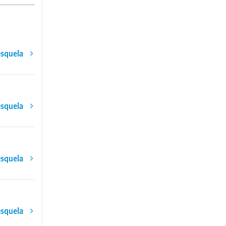
esquela
esquela
esquela
esquela