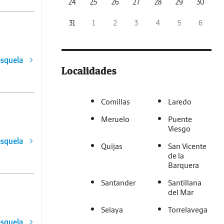
24
25
26
27
28
29
30
31
1
2
3
4
5
6
esquela
Localidades
Comillas
Laredo
Meruelo
Puente
Viesgo
esquela
Quijas
San Vicente
de la
Barquera
Santander
Santillana
del Mar
Selaya
Torrelavega
esquela