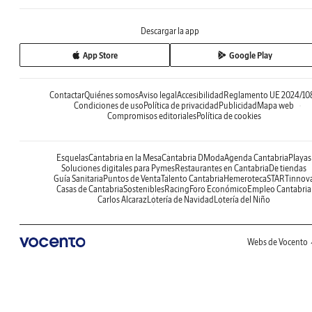
Descargar la app
App Store
Google Play
Contactar
Quiénes somos
Aviso legal
Accesibilidad
Reglamento UE 2024/10
Condiciones de uso
Política de privacidad
Publicidad
Mapa web
Compromisos editoriales
Política de cookies
Esquelas
Cantabria en la Mesa
Cantabria DModa
Agenda Cantabria
Playas
Soluciones digitales para Pymes
Restaurantes en Cantabria
De tiendas
Guía Sanitaria
Puntos de Venta
Talento Cantabria
Hemeroteca
STARTinnov
Casas de Cantabria
Sostenibles
Racing
Foro Económico
Empleo Cantabria
Carlos Alcaraz
Lotería de Navidad
Lotería del Niño
Webs de Vocento