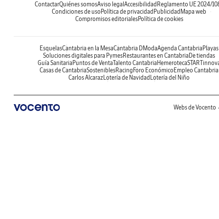
Contactar
Quiénes somos
Aviso legal
Accesibilidad
Reglamento UE 2024/10
Condiciones de uso
Política de privacidad
Publicidad
Mapa web
Compromisos editoriales
Política de cookies
Esquelas
Cantabria en la Mesa
Cantabria DModa
Agenda Cantabria
Playas
Soluciones digitales para Pymes
Restaurantes en Cantabria
De tiendas
Guía Sanitaria
Puntos de Venta
Talento Cantabria
Hemeroteca
STARTinnov
Casas de Cantabria
Sostenibles
Racing
Foro Económico
Empleo Cantabria
Carlos Alcaraz
Lotería de Navidad
Lotería del Niño
Webs de Vocento