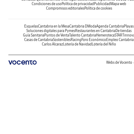
Condiciones de uso
Política de privacidad
Publicidad
Mapa web
Compromisos editoriales
Política de cookies
Esquelas
Cantabria en la Mesa
Cantabria DModa
Agenda Cantabria
Playas
Soluciones digitales para Pymes
Restaurantes en Cantabria
De tiendas
Guía Sanitaria
Puntos de Venta
Talento Cantabria
Hemeroteca
STARTinnov
Casas de Cantabria
Sostenibles
Racing
Foro Económico
Empleo Cantabria
Carlos Alcaraz
Lotería de Navidad
Lotería del Niño
Webs de Vocento