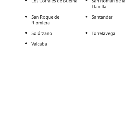
Los Corrales de Buelna
San Román de la
Llanilla
San Roque de
Santander
Riomiera
Solórzano
Torrelavega
Valcaba