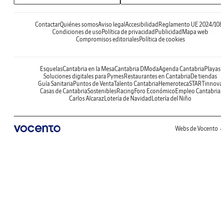
Contactar
Quiénes somos
Aviso legal
Accesibilidad
Reglamento UE 2024/10
Condiciones de uso
Política de privacidad
Publicidad
Mapa web
Compromisos editoriales
Política de cookies
Esquelas
Cantabria en la Mesa
Cantabria DModa
Agenda Cantabria
Playas
Soluciones digitales para Pymes
Restaurantes en Cantabria
De tiendas
Guía Sanitaria
Puntos de Venta
Talento Cantabria
Hemeroteca
STARTinnov
Casas de Cantabria
Sostenibles
Racing
Foro Económico
Empleo Cantabria
Carlos Alcaraz
Lotería de Navidad
Lotería del Niño
Webs de Vocento