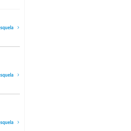
esquela
esquela
esquela