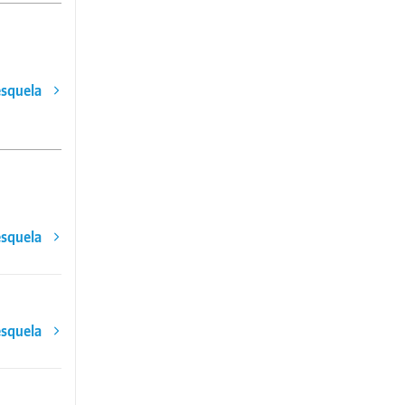
esquela
esquela
esquela