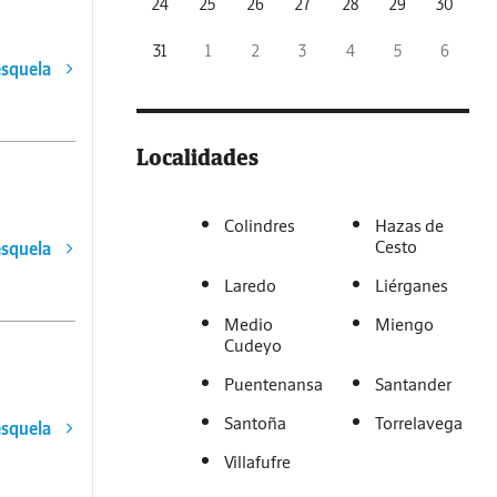
24
25
26
27
28
29
30
31
1
2
3
4
5
6
esquela
Localidades
Colindres
Hazas de
Cesto
esquela
Laredo
Liérganes
Medio
Miengo
Cudeyo
Puentenansa
Santander
Santoña
Torrelavega
esquela
Villafufre