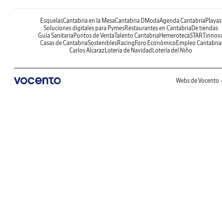
Esquelas
Cantabria en la Mesa
Cantabria DModa
Agenda Cantabria
Playas
Soluciones digitales para Pymes
Restaurantes en Cantabria
De tiendas
Guía Sanitaria
Puntos de Venta
Talento Cantabria
Hemeroteca
STARTinnov
Casas de Cantabria
Sostenibles
Racing
Foro Económico
Empleo Cantabria
Carlos Alcaraz
Lotería de Navidad
Lotería del Niño
Webs de Vocento