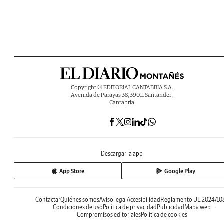
Copyright © EDITORIAL CANTABRIA S.A.
Avenida de Parayas 38, 39011 Santander ,
Cantabria
Descargar la app
App Store
Google Play
Contactar
Quiénes somos
Aviso legal
Accesibilidad
Reglamento UE 2024/10
Condiciones de uso
Política de privacidad
Publicidad
Mapa web
Compromisos editoriales
Política de cookies