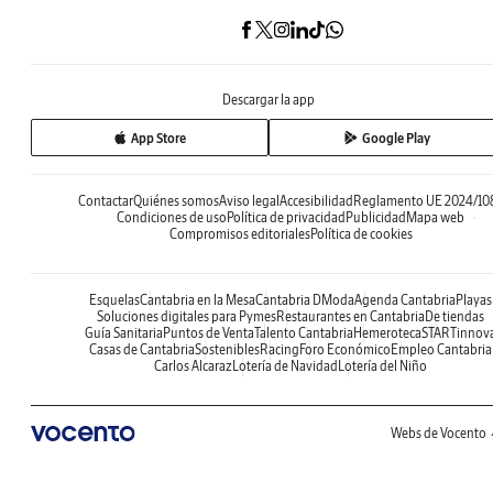
Descargar la app
App Store
Google Play
Contactar
Quiénes somos
Aviso legal
Accesibilidad
Reglamento UE 2024/10
Condiciones de uso
Política de privacidad
Publicidad
Mapa web
Compromisos editoriales
Política de cookies
Esquelas
Cantabria en la Mesa
Cantabria DModa
Agenda Cantabria
Playas
Soluciones digitales para Pymes
Restaurantes en Cantabria
De tiendas
Guía Sanitaria
Puntos de Venta
Talento Cantabria
Hemeroteca
STARTinnov
Casas de Cantabria
Sostenibles
Racing
Foro Económico
Empleo Cantabria
Carlos Alcaraz
Lotería de Navidad
Lotería del Niño
Webs de Vocento