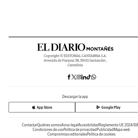
Copyright © EDITORIAL CANTABRIA S.A.
Avenida de Parayas 38, 39011 Santander ,
Cantabria
Descargar la app
App Store
Google Play
Contactar
Quiénes somos
Aviso legal
Accesibilidad
Reglamento UE 2024/10
Condiciones de uso
Política de privacidad
Publicidad
Mapa web
Compromisos editoriales
Política de cookies