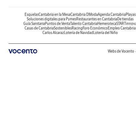
Esquelas
Cantabria en la Mesa
Cantabria DModa
Agenda Cantabria
Playas
Soluciones digitales para Pymes
Restaurantes en Cantabria
De tiendas
Guía Sanitaria
Puntos de Venta
Talento Cantabria
Hemeroteca
STARTinnov
Casas de Cantabria
Sostenibles
Racing
Foro Económico
Empleo Cantabria
Carlos Alcaraz
Lotería de Navidad
Lotería del Niño
Webs de Vocento