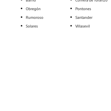
Barrio
Corvera de Toranzo
Obregón
Pontones
Rumoroso
Santander
Solares
Villasevil