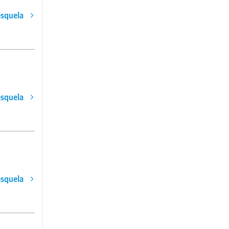
esquela
esquela
esquela