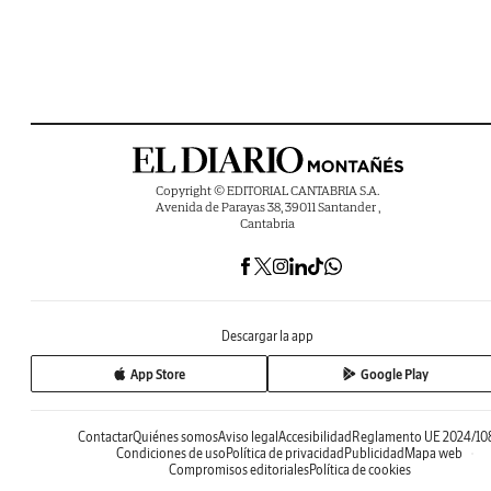
Copyright © EDITORIAL CANTABRIA S.A.
Avenida de Parayas 38, 39011 Santander ,
Cantabria
Descargar la app
App Store
Google Play
Contactar
Quiénes somos
Aviso legal
Accesibilidad
Reglamento UE 2024/10
Condiciones de uso
Política de privacidad
Publicidad
Mapa web
Compromisos editoriales
Política de cookies