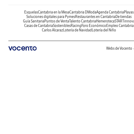
Esquelas
Cantabria en la Mesa
Cantabria DModa
Agenda Cantabria
Playas
Soluciones digitales para Pymes
Restaurantes en Cantabria
De tiendas
Guía Sanitaria
Puntos de Venta
Talento Cantabria
Hemeroteca
STARTinnov
Casas de Cantabria
Sostenibles
Racing
Foro Económico
Empleo Cantabria
Carlos Alcaraz
Lotería de Navidad
Lotería del Niño
Webs de Vocento