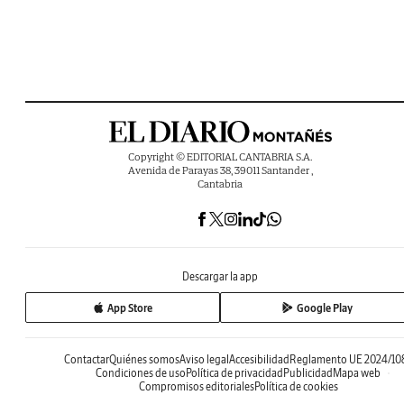
Copyright © EDITORIAL CANTABRIA S.A.
Avenida de Parayas 38, 39011 Santander ,
Cantabria
Descargar la app
App Store
Google Play
Contactar
Quiénes somos
Aviso legal
Accesibilidad
Reglamento UE 2024/10
Condiciones de uso
Política de privacidad
Publicidad
Mapa web
Compromisos editoriales
Política de cookies