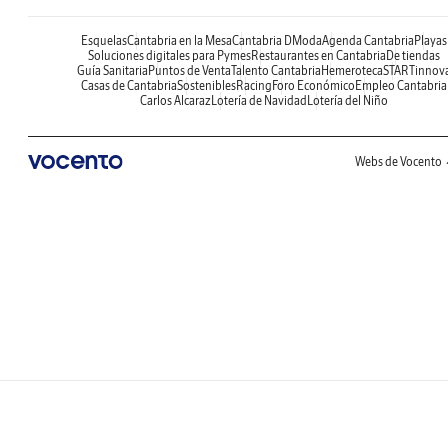
Esquelas
Cantabria en la Mesa
Cantabria DModa
Agenda Cantabria
Playas
Soluciones digitales para Pymes
Restaurantes en Cantabria
De tiendas
Guía Sanitaria
Puntos de Venta
Talento Cantabria
Hemeroteca
STARTinnov
Casas de Cantabria
Sostenibles
Racing
Foro Económico
Empleo Cantabria
Carlos Alcaraz
Lotería de Navidad
Lotería del Niño
Webs de Vocento