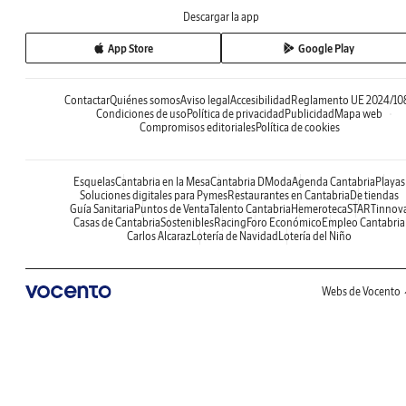
Descargar la app
App Store
Google Play
Contactar
Quiénes somos
Aviso legal
Accesibilidad
Reglamento UE 2024/10
Condiciones de uso
Política de privacidad
Publicidad
Mapa web
Compromisos editoriales
Política de cookies
Esquelas
Cantabria en la Mesa
Cantabria DModa
Agenda Cantabria
Playas
Soluciones digitales para Pymes
Restaurantes en Cantabria
De tiendas
Guía Sanitaria
Puntos de Venta
Talento Cantabria
Hemeroteca
STARTinnov
Casas de Cantabria
Sostenibles
Racing
Foro Económico
Empleo Cantabria
Carlos Alcaraz
Lotería de Navidad
Lotería del Niño
Webs de Vocento