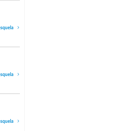
esquela
esquela
esquela