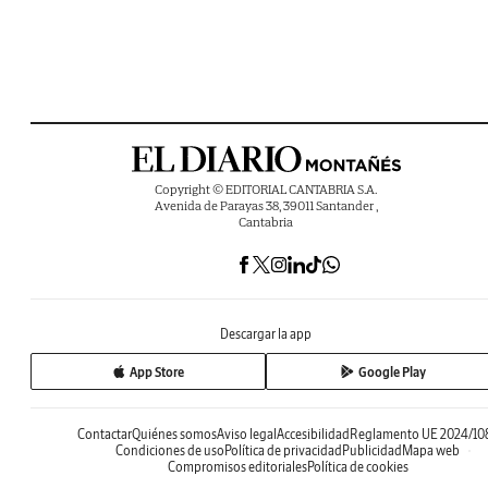
Copyright © EDITORIAL CANTABRIA S.A.
Avenida de Parayas 38, 39011 Santander ,
Cantabria
Descargar la app
App Store
Google Play
Contactar
Quiénes somos
Aviso legal
Accesibilidad
Reglamento UE 2024/10
Condiciones de uso
Política de privacidad
Publicidad
Mapa web
Compromisos editoriales
Política de cookies