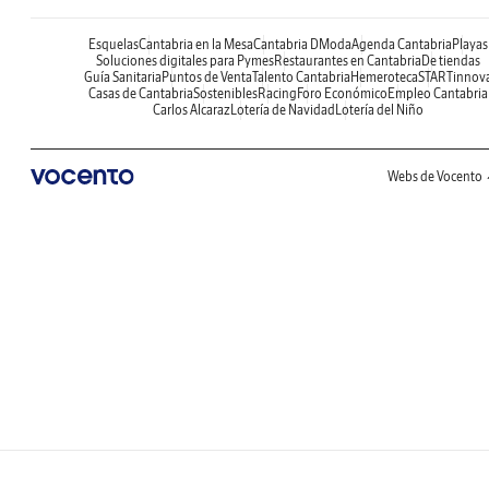
Esquelas
Cantabria en la Mesa
Cantabria DModa
Agenda Cantabria
Playas
Soluciones digitales para Pymes
Restaurantes en Cantabria
De tiendas
Guía Sanitaria
Puntos de Venta
Talento Cantabria
Hemeroteca
STARTinnov
Casas de Cantabria
Sostenibles
Racing
Foro Económico
Empleo Cantabria
Carlos Alcaraz
Lotería de Navidad
Lotería del Niño
Webs de Vocento