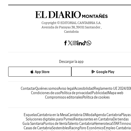
Copyright © EDITORIAL CANTABRIA S.A.
Avenida de Parayas 38, 39011 Santander ,
Cantabria
Descargar la app
App Store
Google Play
Contactar
Quiénes somos
Aviso legal
Accesibilidad
Reglamento UE 2024/10
Condiciones de uso
Política de privacidad
Publicidad
Mapa web
Compromisos editoriales
Política de cookies
Esquelas
Cantabria en la Mesa
Cantabria DModa
Agenda Cantabria
Playas
Soluciones digitales para Pymes
Restaurantes en Cantabria
De tiendas
Guía Sanitaria
Puntos de Venta
Talento Cantabria
Hemeroteca
STARTinnov
Casas de Cantabria
Sostenibles
Racing
Foro Económico
Empleo Cantabria