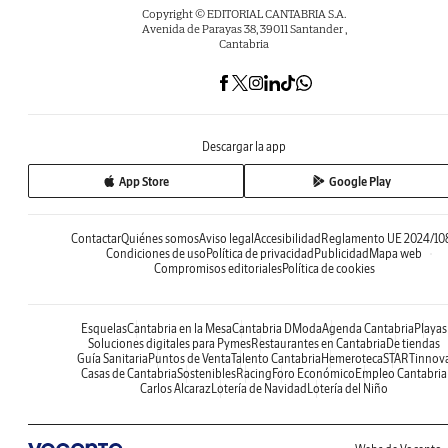
Copyright © EDITORIAL CANTABRIA S.A.
Avenida de Parayas 38, 39011 Santander ,
Cantabria
Descargar la app
App Store
Google Play
Contactar
Quiénes somos
Aviso legal
Accesibilidad
Reglamento UE 2024/10
Condiciones de uso
Política de privacidad
Publicidad
Mapa web
Compromisos editoriales
Política de cookies
Esquelas
Cantabria en la Mesa
Cantabria DModa
Agenda Cantabria
Playas
Soluciones digitales para Pymes
Restaurantes en Cantabria
De tiendas
Guía Sanitaria
Puntos de Venta
Talento Cantabria
Hemeroteca
STARTinnov
Casas de Cantabria
Sostenibles
Racing
Foro Económico
Empleo Cantabria
Carlos Alcaraz
Lotería de Navidad
Lotería del Niño