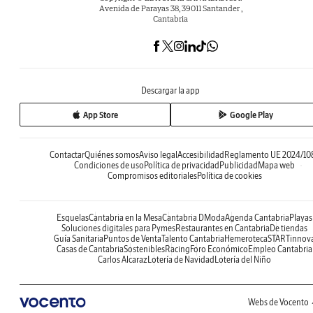
Avenida de Parayas 38, 39011 Santander ,
Cantabria
Descargar la app
App Store
Google Play
Contactar
Quiénes somos
Aviso legal
Accesibilidad
Reglamento UE 2024/10
Condiciones de uso
Política de privacidad
Publicidad
Mapa web
Compromisos editoriales
Política de cookies
Esquelas
Cantabria en la Mesa
Cantabria DModa
Agenda Cantabria
Playas
Soluciones digitales para Pymes
Restaurantes en Cantabria
De tiendas
Guía Sanitaria
Puntos de Venta
Talento Cantabria
Hemeroteca
STARTinnov
Casas de Cantabria
Sostenibles
Racing
Foro Económico
Empleo Cantabria
Carlos Alcaraz
Lotería de Navidad
Lotería del Niño
Webs de Vocento