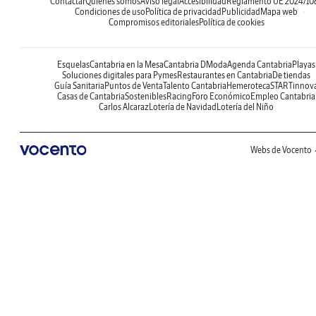
Contactar
Quiénes somos
Aviso legal
Accesibilidad
Reglamento UE 2024/10
Condiciones de uso
Política de privacidad
Publicidad
Mapa web
Compromisos editoriales
Política de cookies
Esquelas
Cantabria en la Mesa
Cantabria DModa
Agenda Cantabria
Playas
Soluciones digitales para Pymes
Restaurantes en Cantabria
De tiendas
Guía Sanitaria
Puntos de Venta
Talento Cantabria
Hemeroteca
STARTinnov
Casas de Cantabria
Sostenibles
Racing
Foro Económico
Empleo Cantabria
Carlos Alcaraz
Lotería de Navidad
Lotería del Niño
Webs de Vocento