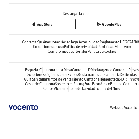
Descargar la app
App Store
Google Play
Contactar
Quiénes somos
Aviso legal
Accesibilidad
Reglamento UE 2024/10
Condiciones de uso
Política de privacidad
Publicidad
Mapa web
Compromisos editoriales
Política de cookies
Esquelas
Cantabria en la Mesa
Cantabria DModa
Agenda Cantabria
Playas
Soluciones digitales para Pymes
Restaurantes en Cantabria
De tiendas
Guía Sanitaria
Puntos de Venta
Talento Cantabria
Hemeroteca
STARTinnov
Casas de Cantabria
Sostenibles
Racing
Foro Económico
Empleo Cantabria
Carlos Alcaraz
Lotería de Navidad
Lotería del Niño
Webs de Vocento