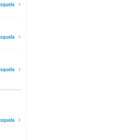
esquela
esquela
esquela
esquela