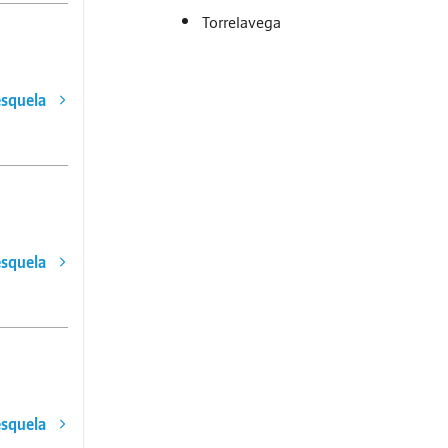
Torrelavega
esquela
esquela
esquela