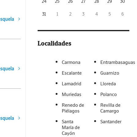
24
25
26
27
28
29
30
31
1
2
3
4
5
6
esquela
Localidades
Carmona
Entrambasaguas
esquela
Escalante
Guarnizo
Lamadrid
Lloreda
Muriedas
Polanco
Renedo de
Revilla de
Piélagos
Camargo
esquela
Santa
Santander
María de
Cayón