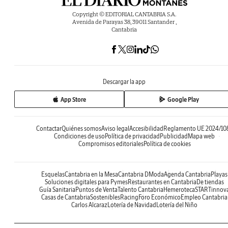
Copyright © EDITORIAL CANTABRIA S.A.
Avenida de Parayas 38, 39011 Santander ,
Cantabria
Descargar la app
App Store
Google Play
Contactar
Quiénes somos
Aviso legal
Accesibilidad
Reglamento UE 2024/10
Condiciones de uso
Política de privacidad
Publicidad
Mapa web
Compromisos editoriales
Política de cookies
Esquelas
Cantabria en la Mesa
Cantabria DModa
Agenda Cantabria
Playas
Soluciones digitales para Pymes
Restaurantes en Cantabria
De tiendas
Guía Sanitaria
Puntos de Venta
Talento Cantabria
Hemeroteca
STARTinnov
Casas de Cantabria
Sostenibles
Racing
Foro Económico
Empleo Cantabria
Carlos Alcaraz
Lotería de Navidad
Lotería del Niño