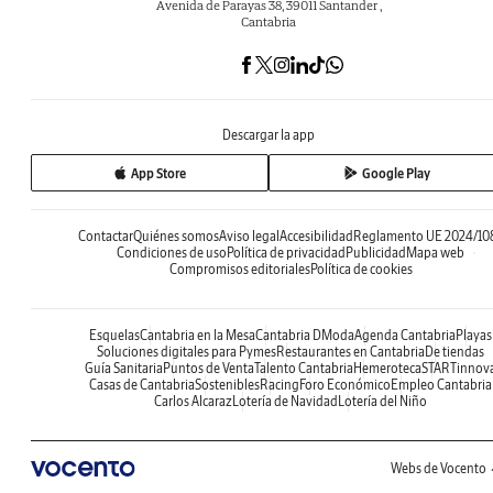
Avenida de Parayas 38, 39011 Santander ,
Cantabria
Descargar la app
App Store
Google Play
Contactar
Quiénes somos
Aviso legal
Accesibilidad
Reglamento UE 2024/10
Condiciones de uso
Política de privacidad
Publicidad
Mapa web
Compromisos editoriales
Política de cookies
Esquelas
Cantabria en la Mesa
Cantabria DModa
Agenda Cantabria
Playas
Soluciones digitales para Pymes
Restaurantes en Cantabria
De tiendas
Guía Sanitaria
Puntos de Venta
Talento Cantabria
Hemeroteca
STARTinnov
Casas de Cantabria
Sostenibles
Racing
Foro Económico
Empleo Cantabria
Carlos Alcaraz
Lotería de Navidad
Lotería del Niño
Webs de Vocento