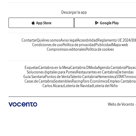
Descargar la app
App Store
Google Play
Contactar
Quiénes somos
Aviso legal
Accesibilidad
Reglamento UE 2024/10
Condiciones de uso
Política de privacidad
Publicidad
Mapa web
Compromisos editoriales
Política de cookies
Esquelas
Cantabria en la Mesa
Cantabria DModa
Agenda Cantabria
Playas
Soluciones digitales para Pymes
Restaurantes en Cantabria
De tiendas
Guía Sanitaria
Puntos de Venta
Talento Cantabria
Hemeroteca
STARTinnov
Casas de Cantabria
Sostenibles
Racing
Foro Económico
Empleo Cantabria
Carlos Alcaraz
Lotería de Navidad
Lotería del Niño
Webs de Vocento