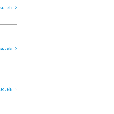
esquela
esquela
esquela