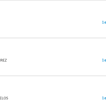
1 
ÉREZ
1 
ELOS
1 