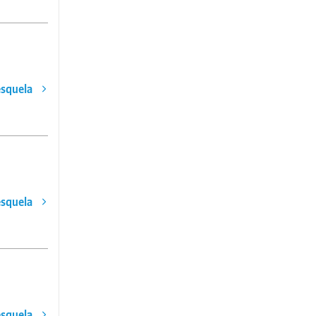
esquela
esquela
esquela