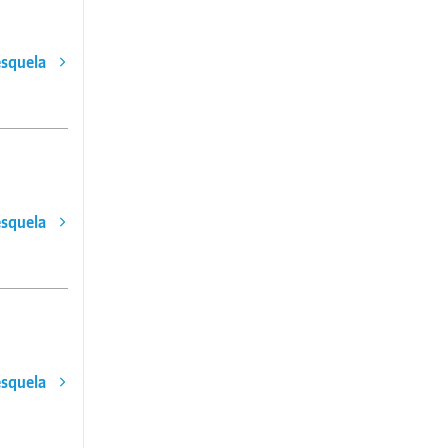
esquela
esquela
esquela