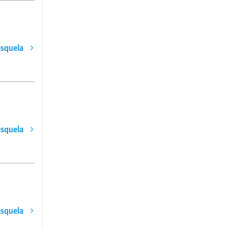
esquela
esquela
esquela