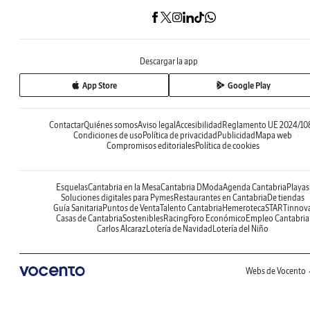
Descargar la app
App Store
Google Play
Contactar
Quiénes somos
Aviso legal
Accesibilidad
Reglamento UE 2024/10
Condiciones de uso
Política de privacidad
Publicidad
Mapa web
Compromisos editoriales
Política de cookies
Esquelas
Cantabria en la Mesa
Cantabria DModa
Agenda Cantabria
Playas
Soluciones digitales para Pymes
Restaurantes en Cantabria
De tiendas
Guía Sanitaria
Puntos de Venta
Talento Cantabria
Hemeroteca
STARTinnov
Casas de Cantabria
Sostenibles
Racing
Foro Económico
Empleo Cantabria
Carlos Alcaraz
Lotería de Navidad
Lotería del Niño
Webs de Vocento