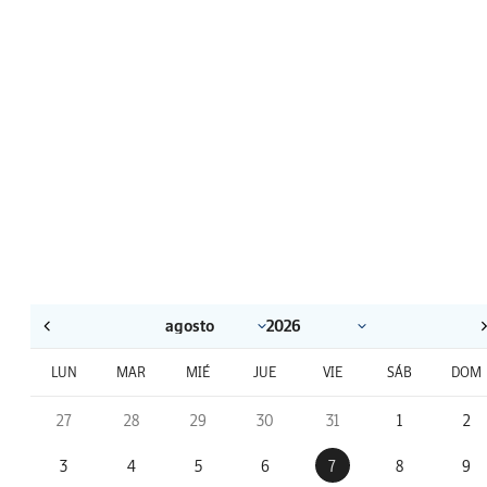
LUN
MAR
MIÉ
JUE
VIE
SÁB
DOM
27
28
29
30
31
1
2
3
4
5
6
7
8
9