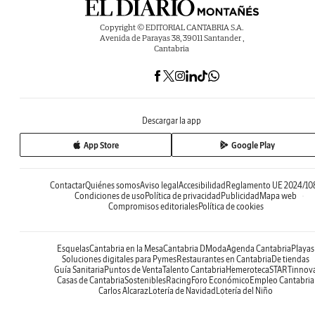
Copyright © EDITORIAL CANTABRIA S.A.
Avenida de Parayas 38, 39011 Santander ,
Cantabria
Descargar la app
App Store
Google Play
Contactar
Quiénes somos
Aviso legal
Accesibilidad
Reglamento UE 2024/10
Condiciones de uso
Política de privacidad
Publicidad
Mapa web
Compromisos editoriales
Política de cookies
Esquelas
Cantabria en la Mesa
Cantabria DModa
Agenda Cantabria
Playas
Soluciones digitales para Pymes
Restaurantes en Cantabria
De tiendas
Guía Sanitaria
Puntos de Venta
Talento Cantabria
Hemeroteca
STARTinnov
Casas de Cantabria
Sostenibles
Racing
Foro Económico
Empleo Cantabria
Carlos Alcaraz
Lotería de Navidad
Lotería del Niño