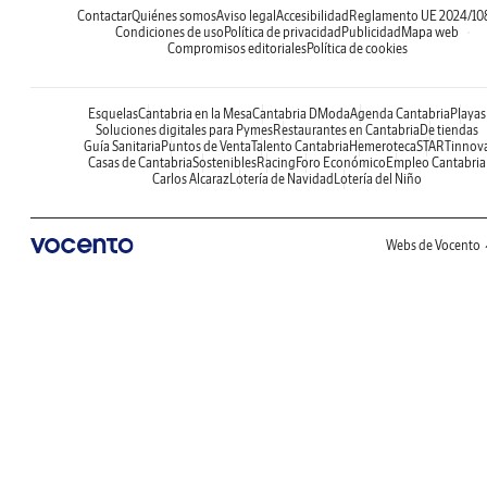
Contactar
Quiénes somos
Aviso legal
Accesibilidad
Reglamento UE 2024/10
Condiciones de uso
Política de privacidad
Publicidad
Mapa web
Compromisos editoriales
Política de cookies
Esquelas
Cantabria en la Mesa
Cantabria DModa
Agenda Cantabria
Playas
Soluciones digitales para Pymes
Restaurantes en Cantabria
De tiendas
Guía Sanitaria
Puntos de Venta
Talento Cantabria
Hemeroteca
STARTinnov
Casas de Cantabria
Sostenibles
Racing
Foro Económico
Empleo Cantabria
Carlos Alcaraz
Lotería de Navidad
Lotería del Niño
Webs de Vocento