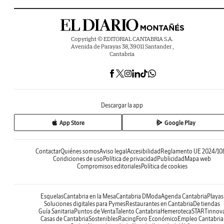
Copyright © EDITORIAL CANTABRIA S.A.
Avenida de Parayas 38, 39011 Santander ,
Cantabria
Descargar la app
App Store
Google Play
Contactar
Quiénes somos
Aviso legal
Accesibilidad
Reglamento UE 2024/10
Condiciones de uso
Política de privacidad
Publicidad
Mapa web
Compromisos editoriales
Política de cookies
Esquelas
Cantabria en la Mesa
Cantabria DModa
Agenda Cantabria
Playas
Soluciones digitales para Pymes
Restaurantes en Cantabria
De tiendas
Guía Sanitaria
Puntos de Venta
Talento Cantabria
Hemeroteca
STARTinnov
Casas de Cantabria
Sostenibles
Racing
Foro Económico
Empleo Cantabria