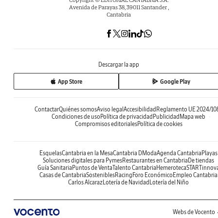
Avenida de Parayas 38, 39011 Santander ,
Cantabria
Descargar la app
App Store
Google Play
Contactar
Quiénes somos
Aviso legal
Accesibilidad
Reglamento UE 2024/10
Condiciones de uso
Política de privacidad
Publicidad
Mapa web
Compromisos editoriales
Política de cookies
Esquelas
Cantabria en la Mesa
Cantabria DModa
Agenda Cantabria
Playas
Soluciones digitales para Pymes
Restaurantes en Cantabria
De tiendas
Guía Sanitaria
Puntos de Venta
Talento Cantabria
Hemeroteca
STARTinnov
Casas de Cantabria
Sostenibles
Racing
Foro Económico
Empleo Cantabria
Carlos Alcaraz
Lotería de Navidad
Lotería del Niño
Webs de Vocento