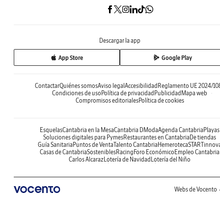
Descargar la app
App Store
Google Play
Contactar
Quiénes somos
Aviso legal
Accesibilidad
Reglamento UE 2024/10
Condiciones de uso
Política de privacidad
Publicidad
Mapa web
Compromisos editoriales
Política de cookies
Esquelas
Cantabria en la Mesa
Cantabria DModa
Agenda Cantabria
Playas
Soluciones digitales para Pymes
Restaurantes en Cantabria
De tiendas
Guía Sanitaria
Puntos de Venta
Talento Cantabria
Hemeroteca
STARTinnov
Casas de Cantabria
Sostenibles
Racing
Foro Económico
Empleo Cantabria
Carlos Alcaraz
Lotería de Navidad
Lotería del Niño
Webs de Vocento