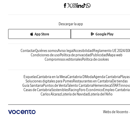
Descargar la app
App Store
Google Play
Contactar
Quiénes somos
Aviso legal
Accesibilidad
Reglamento UE 2024/10
Condiciones de uso
Política de privacidad
Publicidad
Mapa web
Compromisos editoriales
Política de cookies
Esquelas
Cantabria en la Mesa
Cantabria DModa
Agenda Cantabria
Playas
Soluciones digitales para Pymes
Restaurantes en Cantabria
De tiendas
Guía Sanitaria
Puntos de Venta
Talento Cantabria
Hemeroteca
STARTinnov
Casas de Cantabria
Sostenibles
Racing
Foro Económico
Empleo Cantabria
Carlos Alcaraz
Lotería de Navidad
Lotería del Niño
Webs de Vocento