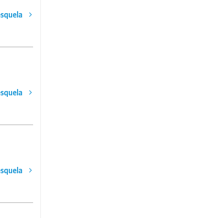
esquela
esquela
esquela