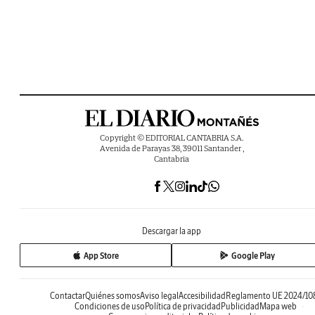
Copyright © EDITORIAL CANTABRIA S.A.
Avenida de Parayas 38, 39011 Santander ,
Cantabria
Descargar la app
App Store
Google Play
Contactar
Quiénes somos
Aviso legal
Accesibilidad
Reglamento UE 2024/10
Condiciones de uso
Política de privacidad
Publicidad
Mapa web