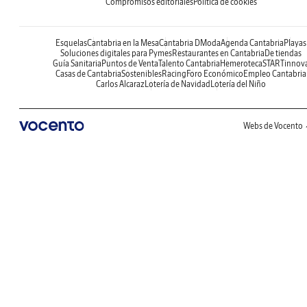
Compromisos editoriales
Política de cookies
Esquelas
Cantabria en la Mesa
Cantabria DModa
Agenda Cantabria
Playas
Soluciones digitales para Pymes
Restaurantes en Cantabria
De tiendas
Guía Sanitaria
Puntos de Venta
Talento Cantabria
Hemeroteca
STARTinnov
Casas de Cantabria
Sostenibles
Racing
Foro Económico
Empleo Cantabria
Carlos Alcaraz
Lotería de Navidad
Lotería del Niño
Webs de Vocento