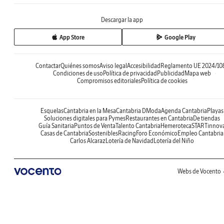
Descargar la app
App Store
Google Play
Contactar
Quiénes somos
Aviso legal
Accesibilidad
Reglamento UE 2024/10
Condiciones de uso
Política de privacidad
Publicidad
Mapa web
Compromisos editoriales
Política de cookies
Esquelas
Cantabria en la Mesa
Cantabria DModa
Agenda Cantabria
Playas
Soluciones digitales para Pymes
Restaurantes en Cantabria
De tiendas
Guía Sanitaria
Puntos de Venta
Talento Cantabria
Hemeroteca
STARTinnov
Casas de Cantabria
Sostenibles
Racing
Foro Económico
Empleo Cantabria
Carlos Alcaraz
Lotería de Navidad
Lotería del Niño
Webs de Vocento