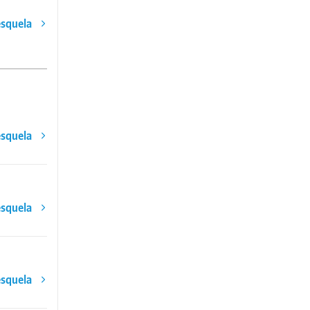
esquela
esquela
esquela
esquela