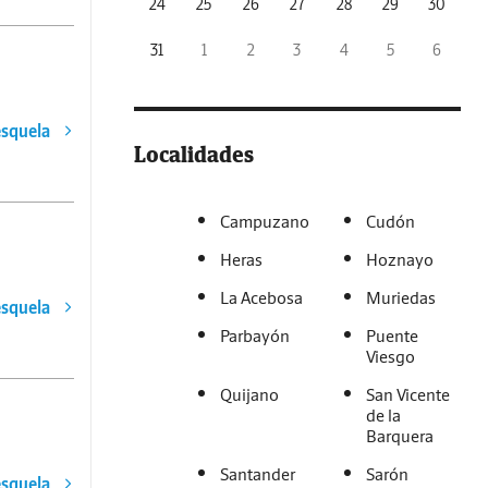
24
25
26
27
28
29
30
31
1
2
3
4
5
6
esquela
Localidades
Campuzano
Cudón
Heras
Hoznayo
La Acebosa
Muriedas
esquela
Parbayón
Puente
Viesgo
Quijano
San Vicente
de la
Barquera
Santander
Sarón
esquela