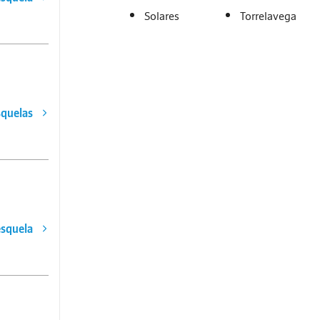
Solares
Torrelavega
squelas
esquela