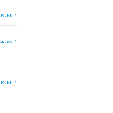
esquela
esquela
esquela