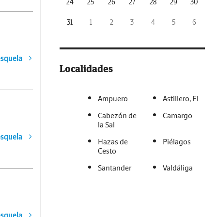
24
25
26
27
28
29
30
31
1
2
3
4
5
6
esquela
Localidades
Ampuero
Astillero, El
Cabezón de
Camargo
la Sal
esquela
Hazas de
Piélagos
Cesto
Santander
Valdáliga
esquela