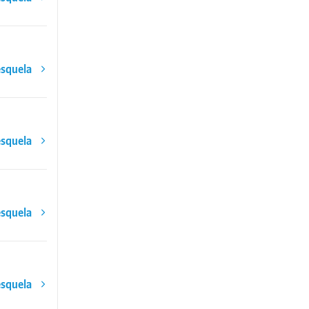
esquela
esquela
esquela
esquela