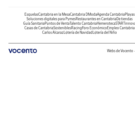
Esquelas
Cantabria en la Mesa
Cantabria DModa
Agenda Cantabria
Playas
Soluciones digitales para Pymes
Restaurantes en Cantabria
De tiendas
Guía Sanitaria
Puntos de Venta
Talento Cantabria
Hemeroteca
STARTinnov
Casas de Cantabria
Sostenibles
Racing
Foro Económico
Empleo Cantabria
Carlos Alcaraz
Lotería de Navidad
Lotería del Niño
Webs de Vocento