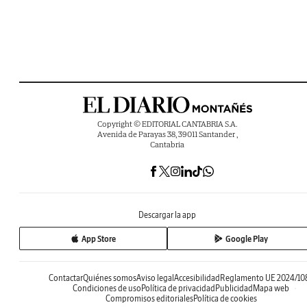
Copyright © EDITORIAL CANTABRIA S.A.
Avenida de Parayas 38, 39011 Santander ,
Cantabria
Descargar la app
App Store
Google Play
Contactar
Quiénes somos
Aviso legal
Accesibilidad
Reglamento UE 2024/10
Condiciones de uso
Política de privacidad
Publicidad
Mapa web
Compromisos editoriales
Política de cookies