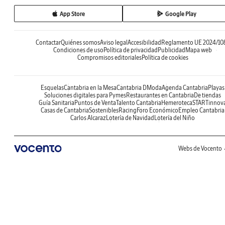
App Store
Google Play
Contactar
Quiénes somos
Aviso legal
Accesibilidad
Reglamento UE 2024/10
Condiciones de uso
Política de privacidad
Publicidad
Mapa web
Compromisos editoriales
Política de cookies
Esquelas
Cantabria en la Mesa
Cantabria DModa
Agenda Cantabria
Playas
Soluciones digitales para Pymes
Restaurantes en Cantabria
De tiendas
Guía Sanitaria
Puntos de Venta
Talento Cantabria
Hemeroteca
STARTinnov
Casas de Cantabria
Sostenibles
Racing
Foro Económico
Empleo Cantabria
Carlos Alcaraz
Lotería de Navidad
Lotería del Niño
Webs de Vocento