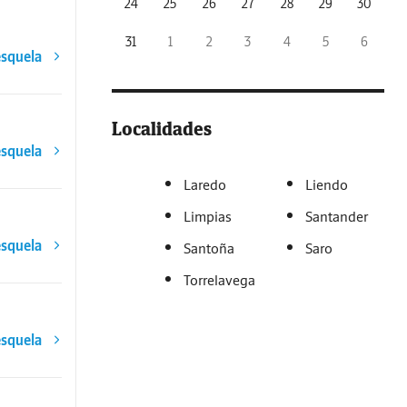
24
25
26
27
28
29
30
31
1
2
3
4
5
6
esquela
Localidades
esquela
Laredo
Liendo
Limpias
Santander
esquela
Santoña
Saro
Torrelavega
esquela