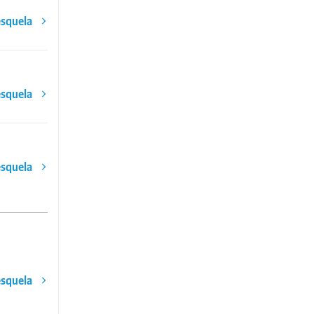
esquela
esquela
esquela
esquela