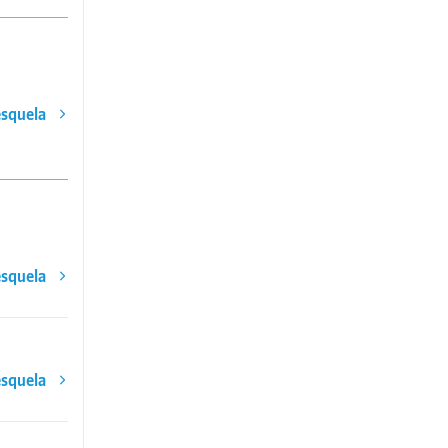
esquela
esquela
esquela