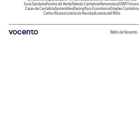
Guía Sanitaria
Puntos de Venta
Talento Cantabria
Hemeroteca
STARTinnov
Casas de Cantabria
Sostenibles
Racing
Foro Económico
Empleo Cantabria
Carlos Alcaraz
Lotería de Navidad
Lotería del Niño
Webs de Vocento