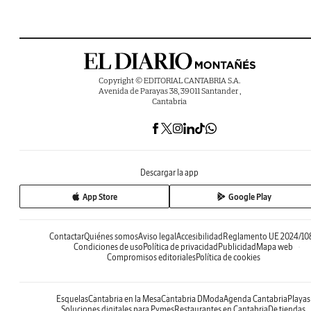
Copyright © EDITORIAL CANTABRIA S.A.
Avenida de Parayas 38, 39011 Santander ,
Cantabria
Descargar la app
App Store
Google Play
Contactar
Quiénes somos
Aviso legal
Accesibilidad
Reglamento UE 2024/10
Condiciones de uso
Política de privacidad
Publicidad
Mapa web
Compromisos editoriales
Política de cookies
Esquelas
Cantabria en la Mesa
Cantabria DModa
Agenda Cantabria
Playas
Soluciones digitales para Pymes
Restaurantes en Cantabria
De tiendas